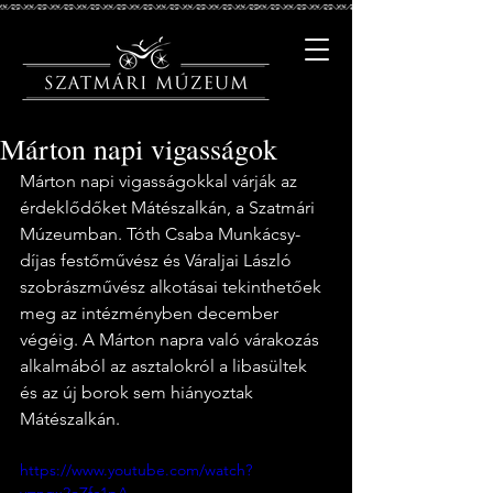
Márton napi vigasságok
Márton napi vigasságokkal várják az 
érdeklődőket Mátészalkán, a Szatmári 
Múzeumban. Tóth Csaba Munkácsy-
díjas festőművész és Váraljai László 
szobrászművész alkotásai tekinthetőek 
meg az intézményben december 
végéig. A Márton napra való várakozás 
alkalmából az asztalokról a libasültek 
és az új borok sem hiányoztak 
Mátészalkán.
https://www.youtube.com/watch?