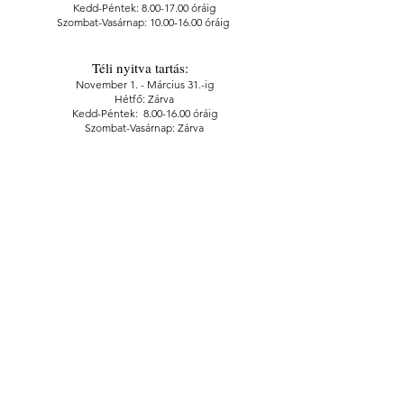
Kedd-Péntek: 8.00-17.00 óráig
Szombat-Vasárnap:
10.00-16.00
óráig
Téli nyitva tartás:
November 1. - Március 31.-ig
Hétfő: Zárva
Kedd-Péntek:
8.00-16.00
óráig
Szombat-Vasárnap: Zárva
Jegyáraink :
Felnőtt belépő: 1000 Ft
Kedvezményes (nyugdíjas, diák) belépő: 400 Ft
A megváltott belépőjegyek érvényesek a
Szalkai-Schwartz-Házban és a Szatmári Múzeumban
lévő összes kiállításra egyaránt!
1325. sz. geoláda koordináta:
Szélesség N 47° 57,068' I Hosszúság E 22° 19,611'
CÍM
4700 Mátészalka,
Kossuth utca 5.