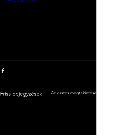
v=nqx2oZfc1pA
Az összes megtekintése
Friss bejegyzések