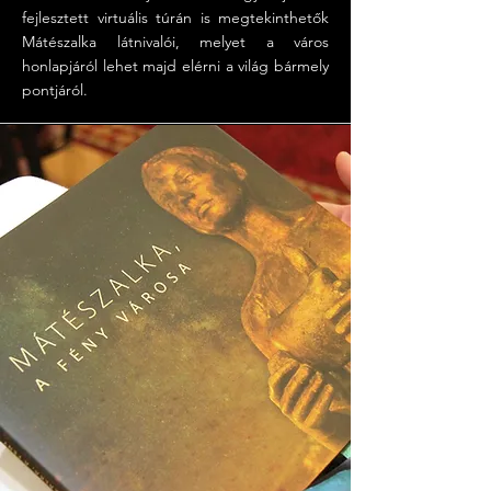
fejlesztett virtuális túrán is megtekinthetők
Mátészalka látnivalói, melyet a város
honlapjáról lehet majd elérni a világ bármely
pontjáról.