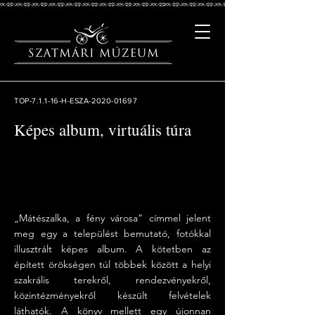
TOP-7.1.1-16-H-ESZA-2020-01697
Képes album, virtuális túra
„Mátészalka, a fény városa” címmel jelent
meg egy a települést bemutató, fotókkal
illusztrált képes album. A kötetben az
épített örökségen túl többek között a helyi
szakrális terekről, rendezvényekről,
közintézményekről készült felvételek
láthatók. A könyv mellett egy újonnan