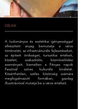
CÉLOK
A tudományos és esztétikai igényességgel
elkészített anyag bemutatja a város
történetét, az infrastrukturális fejlesztéseket,
az épített örökséget, turisztikai értékeit,
közéleti, szabadidős, közművelődési
eseményeit, kiemelten a Fényes napok
Fesztivál színes kulturális kínálatát.
Közérthetően, széles közönség számára
megfogalmazott formában, gazdag
illusztrációval mutatja be a város értékeit.