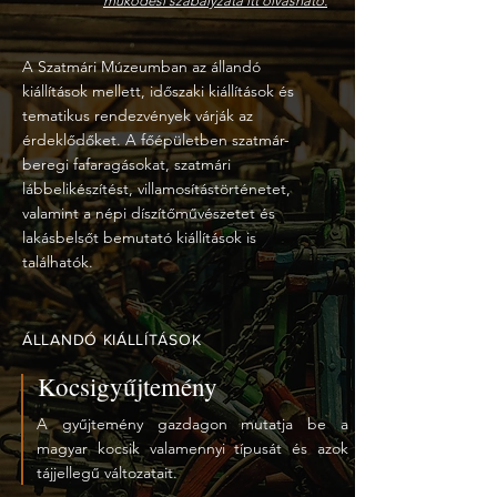
működési szabályzata itt olvasható.
A Szatmári Múzeumban az állandó
kiállítások mellett, időszaki kiállítások és
tematikus rendezvények várják az
érdeklődőket. A főépületben szatmár-
beregi fafaragásokat, szatmári
lábbelikészítést, villamosítástörténetet,
valamint a népi díszítőművészetet és
lakásbelsőt bemutató kiállítások is
találhatók.
ÁLLANDÓ KIÁLLÍTÁSOK
Kocsigyűjtemény
A gyűjtemény gazdagon mutatja be a
magyar kocsik valamennyi típusát és azok
tájjellegű változatait.