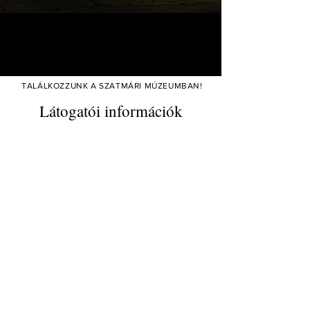
TALÁLKOZZUNK A SZATMÁRI MÚZEUMBAN!
Látogatói információk
Nyári nyitva tartás:
Április 1.- Október 31.-ig
Hétfő: Zárva
Kedd-Péntek: 8.00-17.00 óráig
Szombat-Vasárnap:
10.00-16.00
óráig
Téli nyitva tartás:
November 1. - Március 31.-ig
Hétfő: Zárva
Kedd-Péntek:
8.00-16.00
óráig
Szombat-Vasárnap: Zárva
Jegyáraink :