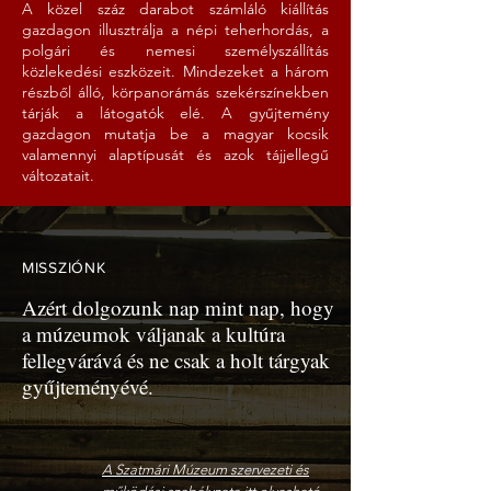
A közel száz darabot számláló kiállítás
gazdagon illusztrálja a népi teherhordás, a
polgári és nemesi személyszállítás
közlekedési eszközeit. Mindezeket a három
részből álló, körpanorámás szekérszínekben
tárják a látogatók elé. A gyűjtemény
gazdagon mutatja be a magyar kocsik
valamennyi alaptípusát és azok tájjellegű
változatait.
MISSZIÓNK
Azért dolgozunk nap mint nap, hogy
a múzeumok váljanak a kultúra
fellegvárává és ne csak a holt tárgyak
gyűjteményévé.
A Szatmári Múzeum szervezeti és