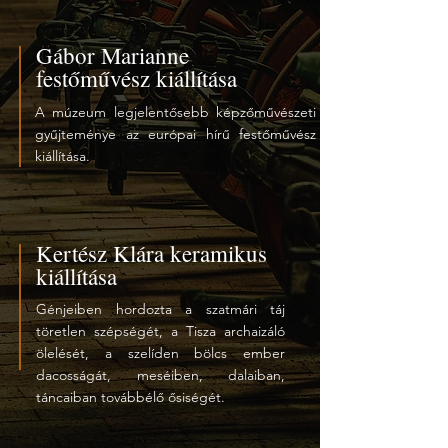
Gábor Marianne
festőművész kiállítása
A múzeum legjelentősebb képzőművészeti
gyűjteménye az európai hírű festőművész
kiállítása.
Kertész Klára keramikus
kiállítása
Génjeiben hordozta a szatmári táj
töretlen szépségét, a Tisza archaizáló
ölelését, a szelíden bölcs ember
dacosságát, meséiben, dalaiban,
táncaiban továbbélő ősiségét.