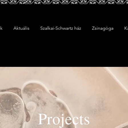
ek
Aktuális
Szalkai-Schwartz ház
Zsinagóga
K
Projects