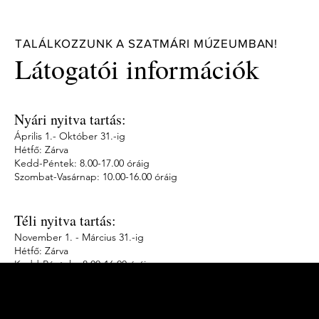
TALÁLKOZZUNK A SZATMÁRI MÚZEUMBAN!
Látogatói információk
Nyári nyitva tartás:
Április 1.- Október 31.-ig
Hétfő: Zárva
Kedd-Péntek: 8.00-17.00 óráig
Szombat-Vasárnap: 10.00-16.00 óráig
Téli nyitva tartás:
November 1. - Március 31.-ig
Hétfő: Zárva
Kedd-Péntek: 8.00-16.00 óráig
Szombat-Vasárnap: Zárva
Jegyáraink :