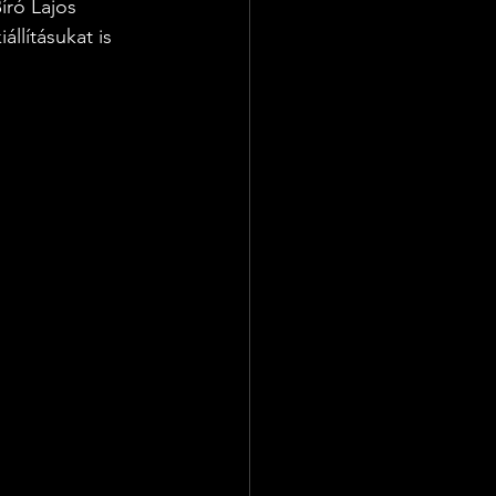
író Lajos 
llításukat is 