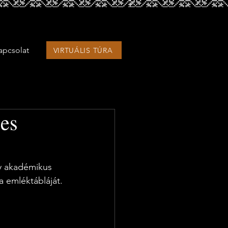
apcsolat
VIRTUÁLIS TÚRA
pes
y akadémikus 
 emléktábláját.