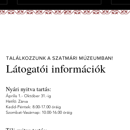
TALÁLKOZZUNK A SZATMÁRI MÚZEUMBAN!
ÉL(E)TEM - Tanka László
"Anyá
Látogatói információk
könyvbemutató
Kiáll
Nyári nyitva tartás:
Április 1.- Október 31.-ig
Hétfő: Zárva
Kedd-Péntek: 8.00-17.00 óráig
Szombat-Vasárnap: 10.00-16.00 óráig