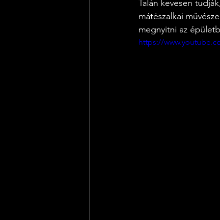
Talán kevesen tudják
mátészalkai művészek 
megnyitni az épület
https://www.youtube