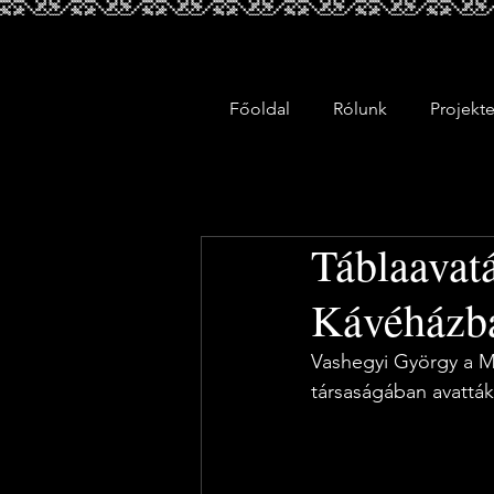
Főoldal
Rólunk
Projekt
Táblaavat
Kávéházb
Vashegyi György a 
társaságában avatták