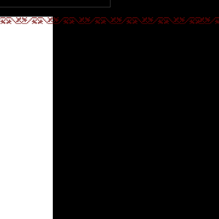
CÍM
ról lányára" -
ításmegnyitó
4700 Mátészalka,
Kossuth utca 5.
TELEFON
+36 44 502 646
EMAIL