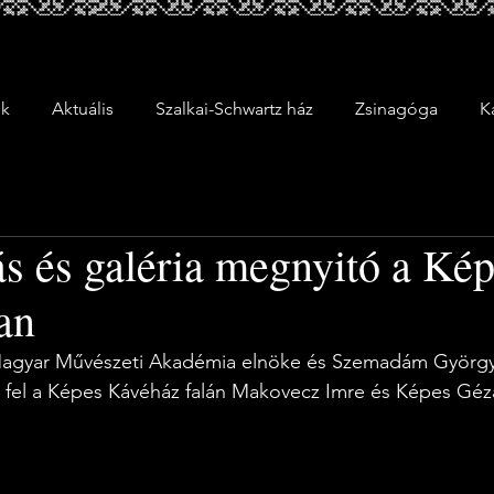
ek
Aktuális
Szalkai-Schwartz ház
Zsinagóga
K
ás és galéria megnyitó a Ké
an
Magyar Művészeti Akadémia elnöke és Szemadám Györg
 fel a Képes Kávéház falán Makovecz Imre és Képes Géza