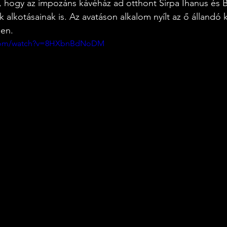
, hogy az impozáns kávéház ad otthont Sirpa Ihanus és B
alkotásainak is. Az avatáson alkalom nyílt az ő állandó kiá
ben.
.com/watch?v=8HXbnBdNoDM