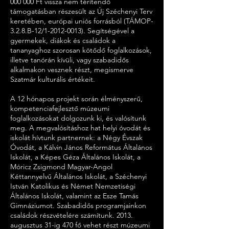
000 000
Ft vissza nem térítendő
támogatásban részesült az Új Széchenyi Terv
keretében, európai uniós forrásból (TÁMOP-
3.2.8.B-12/1-2012-0013). Segítségével a
gyermekek, diákok és családok a
tananyaghoz szorosan kötődő foglalkozások,
illetve tanórán kívüli, vagy szabadidős
alkalmakon vesznek részt, megismerve
Szatmár kulturális értékeit.
A 12 hónapos projekt során élményszerű,
kompetenciafejlesztő múzeumi
foglalkozásokat dolgozunk ki, és valósítunk
meg. A megvalósításhoz hat helyi óvodát és
iskolát hívtunk partnernek: a Négy Évszak
Óvodát, a Kálvin János Református Általános
Iskolát, a Képes Géza Általános Iskolát, a
Móricz Zsigmond Magyar-Angol
Kéttannyelvű Általános Iskolát, a Széchenyi
István Katolikus és Német Nemzetiségi
Általános Iskolát, valamint az Esze Tamás
Gimnáziumot. Szabadidős programjainkon
családok részvételére számítunk. 2013.
augusztus 31-ig 470 fő vehet részt múzeumi