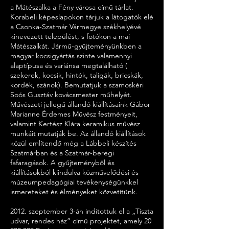
a Mátészalka a Fény városa című tárlat.
Korabeli képeslapokon tárjuk a látogatók elé
a Csonka-Szatmár Vármegye székhelyévé
kinevezett települést, s fotókon a mai
Mátészalkát. Jármű-gyűjteményünkben a
magyar kocsigyártás szinte valamennyi
alaptípusa és variánsa megtalálható (
szekerek, kocsik, hintók, taligák, bricskák,
kordék, szánok). Bemutatjuk a szamoskéri
Soós Gusztáv kovácsmester műhelyét.
Művészeti jellegű állandó kiállításaink Gábor
Marianne Érdemes Művész festményeit,
valamint Kertész Klára keramikus művész
munkáit mutatják be. Az állandó kiállítások
közül említendő még a Lábbeli készítés
Szatmárban és a Szatmár-beregi
fafaragások. A gyűjteményből és
kiállításokból kiindulva közművelődési és
múzeumpedagógiai tevékenységünkkel
ismereteket és élményeket közvetítünk.
2012. szeptember 3-án indítottuk el a „Tiszta
udvar, rendes ház” című projektet, amely
20