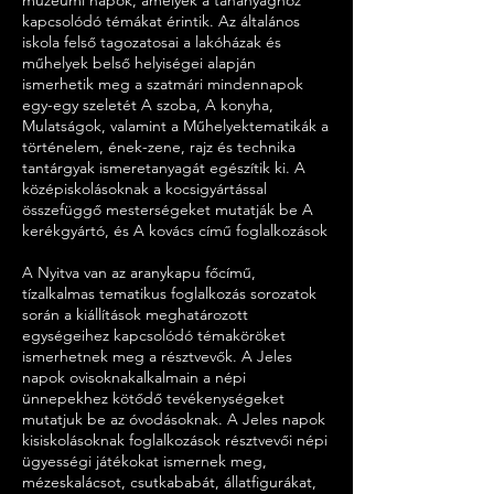
múzeumi napok, amelyek a tananyaghoz
kapcsolódó témákat érintik. Az általános
iskola felső tagozatosai a lakóházak és
műhelyek belső helyiségei alapján
ismerhetik meg a szatmári mindennapok
egy-egy szeletét A szoba, A konyha,
Mulatságok, valamint a Műhelyektematikák a
történelem, ének-zene, rajz és technika
tantárgyak ismeretanyagát egészítik ki. A
középiskolásoknak a kocsigyártással
összefüggő mesterségeket mutatják be A
kerékgyártó, és A kovács című foglalkozások
A Nyitva van az aranykapu főcímű,
tízalkalmas tematikus foglalkozás sorozatok
során a kiállítások meghatározott
egységeihez kapcsolódó témaköröket
ismerhetnek meg a résztvevők. A Jeles
napok ovisoknakalkalmain a népi
ünnepekhez kötődő tevékenységeket
mutatjuk be az óvodásoknak. A Jeles napok
kisiskolásoknak foglalkozások résztvevői népi
ügyességi játékokat ismernek meg,
mézeskalácsot, csutkababát, állatfigurákat,