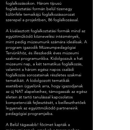
foglalkozásokon. Három típusú
foglalkoztatási formán belül tizenegy
különféle temaikájú foglalkozássorozat
szerepel a projektben, 86 foglalkozással.
A kiválasztott foglalkoztatási formák mind az
együttműködő köznevelési intézmények,
mint pedig múzeumunk számára ideálisak. A
program igazodik Múzeumpedagógiai
Tervünkhöz, és illeszkedik éves múzeumi
szakmai programunkba. Kidolgozzuk a hat
múzeumi nap, a két tematikus foglalkozás,
valamint a három egész napos családi
foglalkozás sorozatainak részletes szakmai
tematikáit. A kidolgozott tematikák
esetében ügyelünk arra, hogy igazodjanak
az új NAT alapelveihez, támogassák az egész
életen át tartó tanulással kapcsolatos
kompetenciák fejlesztését, s beilleszthetőek
legyenek az együttműködő partnereink
pedagógiai programjaiba.
A Belül tágasabb! főcímet kapták a