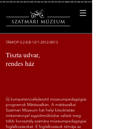
TÁMOP-3.2.8.B-12/1-2012-0013
Tiszta udvar,
rendes ház
Új kompetenciafejlesztő múzeumpedagógiai
programok Mátészalkán. A mátészalkai
Szatmári Múzeum hat helyi közoktatási
intézménnyel együttműködve valósít meg
több korosztály számára múzeumpedagógiai
foglalkozásokat. E foglalkozások témája az