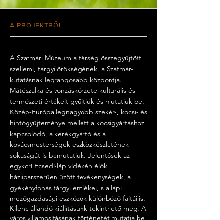
A PROJEKTRŐL
A Szatmári Múzeum a térség összegyűjtött
szellemi, tárgyi örökségének, a Szatmár-
kutatásnak legrangosabb központja.
Mátészalka és vonzáskörzete kulturális és
természeti értékeit gyűjtjük és mutatjuk be.
Közép-Európa legnagyobb szekér-, kocsi- és
hintógyűjteménye mellett a kocsigyártáshoz
kapcsolódó, a kerékgyártó és a
kovácsmesterségek eszközkészletének
sokaságát is bemutatjuk. Jelentősek az
egykori Ecsedi-láp vidékén élők
háziiparszerűen űzött tevékenységek, a
gyékényfonás tárgyi emlékei, s a lápi
mezőgazdasági eszközök különböző fajtái is.
Kilenc állandó kiállításunk tekinthető meg. A
város villamosításának történetét mutatja be