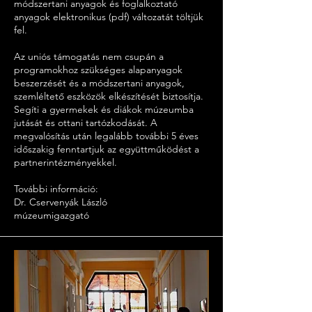
módszertani anyagok és foglalkoztató
anyagok elektronikus (pdf) változatát töltjük
fel.
Az uniós támogatás nem csupán a
programokhoz szükséges alapanyagok
beszerzését és a módszertani anyagok,
szemléltető eszközök elkészítését biztosítja.
Segíti a gyermekek és diákok múzeumba
jutását és ottani tartózkodását. A
megvalósítás után legalább további 5 éves
időszakig fenntartjuk az együttműködést a
partnerintézményekkel.
További információ:
Dr. Cservenyák László
múzeumigazgató