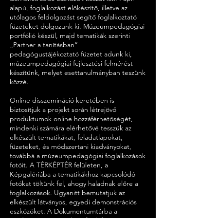
alapú, foglalkozást előkészítő, illetve az
utólagos feldolgozást segítő foglalkoztató
füzeteket dolgozunk ki. Múzeumpedagógiai
portfólió készül, majd tematikák szerinti
„Partner a tanításban”
pedagógustájékoztató füzetet adunk ki,
múzeumpedagógiai fejlesztési felmérést
készítünk, melyet esettanulmányban teszünk
közzé.
Online disszemináció keretében is
biztosítjuk a projekt során létrejövő
produktumok online hozzáférhetőségét,
mindenki számára elérhetővé tesszük az
elkészült tematikákat, feladatlapokat,
füzeteket, és módszertani kiadványokat,
továbbá a múzeumpedagógiai foglalkozások
fotóit. A TÉRKÉPTÉR felületen, a
Képgalériába a tematikákhoz kapcsolódó
fotókat töltünk fel, ahogy haladnak előre a
foglalkozások. Ugyanitt bemutatjuk az
elkészült látványos, egyedi demonstrációs
eszközöket. A Dokumentumtárba a