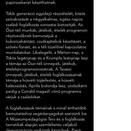
papírszekeret készíthetnek.
Több generáció egyidejű részvételét, közös
szórakozását a négyalkalmas, egész napos
családi foglalkozás sorozatai biztosítják. Az
Őszi-téli munkák, játékok, ételek programon
résztvevőknek bemutatjuk a
kukoricahántást, csutkajátékok készítését, a
szövés-fonást, és a téli tüzelővel kapcsolatos
munkálatokat. Libalegelő, a Márton-nap, a
Tökös legénynap és a Krumplis leánynap lesz
a témája az Őszi-téli ünnepek, játékok,
ételekprogramsorozatnak. A Tavaszi
ünnepek, játékok, ételek foglalkozásainak
témája a húsvéti tojásfestés, a húsvéti
kalácssütés, Április bolondja lesz, utolsóként
pedig a Csináld magad! című programra
várjuk a családokat.
A foglalkozások témáinak a minél érthetőbb
bemutatáshoz segédanyagokat szerzünk be.
A Múzeumpedagógiai Terv és a foglalkozás
tematikák alapján szemléltetés céljából
demonstrációs eszközök készülnek. Papír