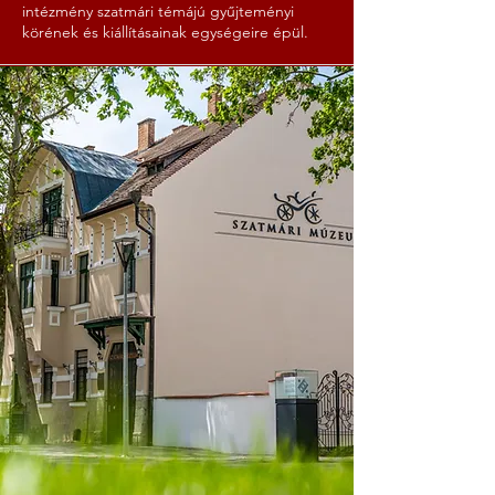
intézmény szatmári témájú gyűjteményi
körének és kiállításainak egységeire épül.