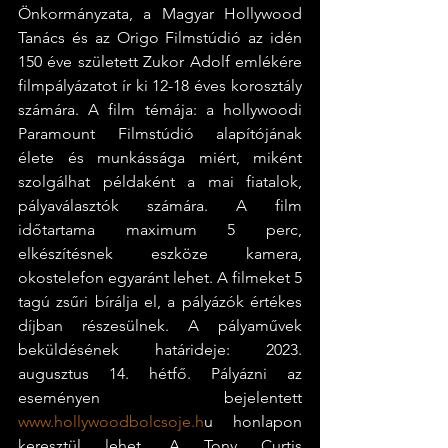
Önkormányzata, a Magyar Hollywood 
Tanács és az Origo Filmstúdió az idén 
150 éve született Zukor Adolf emlékére 
filmpályázatot ír ki 12-18 éves korosztály 
számára. A film témája: a hollywoodi 
Paramount Filmstúdió alapítójának 
élete és munkássága miért, miként 
szolgálhat példaként a mai fiatalok, 
pályaválasztók számára. A film 
időtartama maximum 5 perc, 
elkészítésnek eszköze kamera, 
okostelefon egyaránt lehet. A filmeket 5 
tagú zsűri bírálja el, a pályázók értékes 
díjban részesülnek. A pályaművek 
beküldésének határideje: 2023. 
augusztus 14. hétfő. Pályázni az 
eseményen bejelentett
www.hollywoodbolcsoje.h
u honlapon 
keresztül lehet. A Tony Curtis 