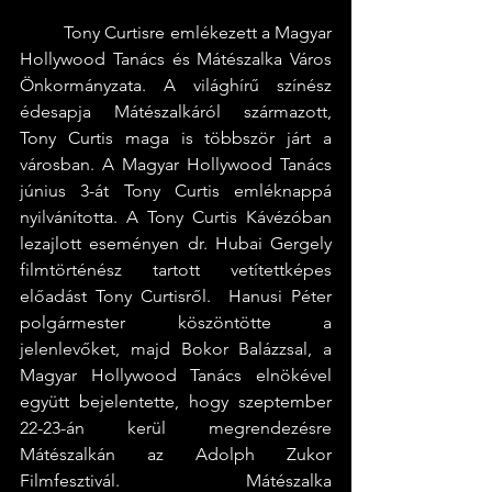
	Tony Curtisre emlékezett a Magyar 
Hollywood Tanács és Mátészalka Város 
Önkormányzata. A világhírű színész 
édesapja Mátészalkáról származott, 
Tony Curtis maga is többször járt a 
városban. A Magyar Hollywood Tanács 
június 3-át Tony Curtis emléknappá 
nyilvánította. A Tony Curtis Kávézóban 
lezajlott eseményen dr. Hubai Gergely 
filmtörténész tartott vetítettképes 
előadást Tony Curtisről.  Hanusi Péter 
polgármester köszöntötte a 
jelenlevőket, majd Bokor Balázzsal, a 
Magyar Hollywood Tanács elnökével 
együtt bejelentette, hogy szeptember 
22-23-án kerül megrendezésre 
Mátészalkán az Adolph Zukor 
Filmfesztivál. Mátészalka 