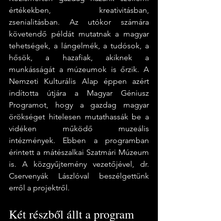
értékekben, kreativitásban, 
zsenialitásban. Az utókor számára 
követendő példát mutatnak a magyar 
tehetségek, a lángelmék, a tudósok, a 
hősök, a hazafiak, akiknek a 
munkásságát a múzeumok is őrzik. A 
Nemzeti Kulturális Alap éppen azért 
indította útjára a Magyar Géniusz 
Programot, hogy a gazdag magyar 
örökséget hitelesen mutathassák be a 
vidéken működő muzeális 
intézmények. Ebben a programban 
érintett a mátészalkai Szatmári Múzeum 
is. A közgyűjtemény vezetőjével, dr. 
Cservenyák Lászlóval beszélgettünk 
erről a projektről. 
Két részből állt a program 