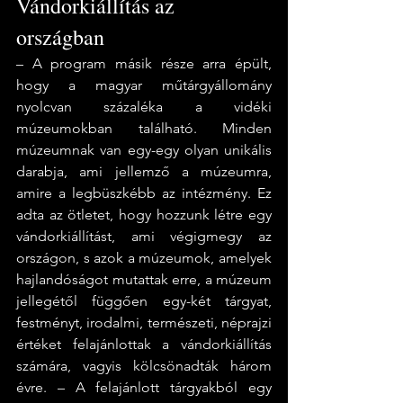
Vándorkiállítás az 
országban 
– A program másik része arra épült, 
hogy a magyar műtárgy­állomány 
nyolcvan százaléka a vidéki 
múzeumokban található. Minden 
múzeumnak van egy-egy olyan unikális 
darabja, ami jellemző a múzeumra, 
amire a legbüszkébb az intézmény. Ez 
adta az ötletet, hogy hozzunk létre egy 
vándorkiállítást, ami végigmegy az 
országon, s azok a múzeumok, amelyek 
hajlandóságot mutattak erre, a múzeum 
jellegétől függően egy-két tárgyat, 
festményt, irodalmi, természeti, néprajzi 
értéket felajánlottak a vándorkiállítás 
számára, vagyis kölcsönadták három 
évre. – A felajánlott tárgyakból egy 