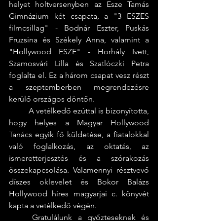
helyet holtversenyben az Esze Tamás 
Gimnázium két csapata, a "3 ESZES 
filmcsillag" - Bodnár Eszter, Puskás 
Fruzsina és Székely Anna, valamint a 
"Hollywood ESZE" - Horhály Ivett, 
Szamosvári Lilla és Szatlóczki Petra 
foglalta el. Ez a három csapat vesz részt 
a szeptemberben megrendezésre 
kerülő országos döntőn.
	A vetélkedő ezúttal is bizonyította, 
hogy helyes a Magyar Hollywood 
Tanács egyik fő küldetése, a fiatalokkal 
való foglalkozás, az oktatás, az 
ismeretterjesztés és a szórakozás 
összekapcsolása. Valamennyi résztvevő 
díszes oklevelet és Bokor Balázs 
Hollywood híres magyarjai c. könyvét 
kapta a vetélkedő végén.
	Gratulálunk a győzteseknek és 