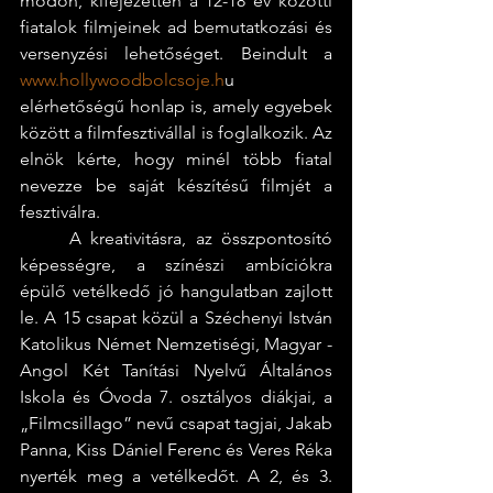
módon, kifejezetten a 12-18 év közötti 
fiatalok filmjeinek ad bemutatkozási és 
versenyzési lehetőséget. Beindult a
www.hollywoodbolcsoje.h
u 
elérhetőségű honlap is, amely egyebek 
között a filmfesztivállal is foglalkozik. Az 
elnök kérte, hogy minél több fiatal 
nevezze be saját készítésű filmjét a 
fesztiválra.
	A kreativitásra, az összpontosító 
képességre, a színészi ambíciókra 
épülő vetélkedő jó hangulatban zajlott 
le. A 15 csapat közül a Széchenyi István 
Katolikus Német Nemzetiségi, Magyar -
Angol Két Tanítási Nyelvű Általános 
Iskola és Óvoda 7. osztályos diákjai, a 
„Filmcsillago” nevű csapat tagjai, Jakab 
Panna, Kiss Dániel Ferenc és Veres Réka 
nyerték meg a vetélkedőt. A 2, és 3. 