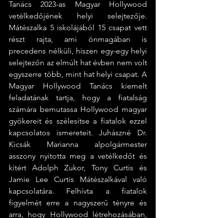
Tanács 2023-as Magyar Hollywood 
vetélkedőjének helyi selejtezője. 
Mátészalka 5 iskolájából 15 csapat vett 
részt rajta, ami önmagában is 
precedens nélküli, hiszen egy-egy helyi 
selejtezőn az elmúlt hat évben nem volt 
egyszerre több, mint hat helyi csapat. A 
Magyar Hollywood Tanács kiemelt 
feladatának tartja, hogy a fiatalság 
számára bemutassa Hollywood magyar 
gyökereit és szélesítse a fiatalok ezzel 
kapcsolatos ismereteit. Juhászné Dr. 
Kicsák Marianna alpolgármester 
asszony nyitotta meg a vetélkedőt és 
kitért Adolph Zukor, Tony Curtis és 
Jamie Lee Curtis Mátészalkával való 
kapcsolatára. Felhívta a fiatalok 
figyelmét erre a nagyszerű tényre és 
arra, hogy Hollywood létrehozásában, 