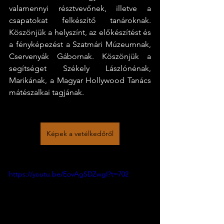
valamennyi résztvevőnek, illetve a 
csapatokat felkészítő tanároknak. 
Köszönjük a helyszínt, az előkészítést és 
a fényképezést a Szatmári Múzeumnak, 
Cservenyák Gábornak. Köszönjük a 
segítséget Székely Lászlónénak, 
Marikának, a Magyar Hollywood Tanács 
mátészalkai tagjának.
Képek a vetélkedőről
https://youtu.be/EovAgSDZwgI?t=702