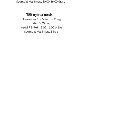
Szombat-Vasárnap:
10.00-16.00
óráig
Téli nyitva tartás:
November 1. - Március 31.-ig
Hétfő: Zárva
Kedd-Péntek:
8.00-16.00
óráig
Szombat-Vasárnap: Zárva
Jegyáraink :
Felnőtt belépő: 1000 Ft
Kedvezményes (nyugdíjas, diák) belépő: 400 Ft
A megváltott belépőjegyek érvényesek a
Szalkai-Schwartz-Házban és a Szatmári Múzeumban
lévő összes kiállításra egyaránt!
1325. sz. geoláda koordináta:
Szélesség N 47° 57,068' I Hosszúság E 22° 19,611'
CÍM
4700 Mátészalka,
Kossuth utca 5.
TELEFON