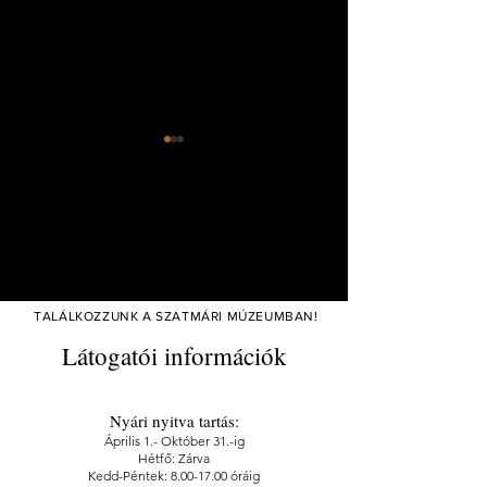
ÉL(E)TEM - Tanka László
"Anyáról lányára" 
TALÁLKOZZUNK A SZATMÁRI MÚZEUMBAN!
könyvbemutató
Kiállításmegnyitó
Látogatói információk
Nyári nyitva tartás:
Április 1.- Október 31.-ig
Hétfő: Zárva
Kedd-Péntek: 8.00-17.00 óráig