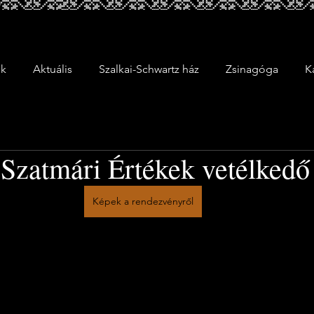
ek
Aktuális
Szalkai-Schwartz ház
Zsinagóga
K
- Szatmári Értékek vetélked
Képek a rendezvényről