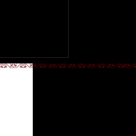
CÍM
ról lányára" -
ításmegnyitó
4700 Mátészalka,
Kossuth utca 5.