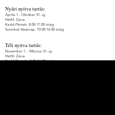
Nyári nyitva tartás:
Április 1.- Október 31.-ig
Hétfő: Zárva
Kedd-Péntek: 8.00-17.00 óráig
Szombat-Vasárnap: 10.00-16.00 óráig
Téli nyitva tartás:
November 1. - Március 31.-ig
Hétfő: Zárva
Kedd-Péntek: 8.00-16.00 óráig
Szombat-Vasárnap: Zárva
Jegyáraink :
Felnőtt belépő: 1000 Ft
Kedvezményes (nyugdíjas, diák) belépő: 400 Ft
A megváltott belépőjegyek érvényesek a
Szalkai-Schwartz-Házban és a Szatmári Múzeumban
lévő összes kiállításra egyaránt!
1325. sz. geoláda koordináta: