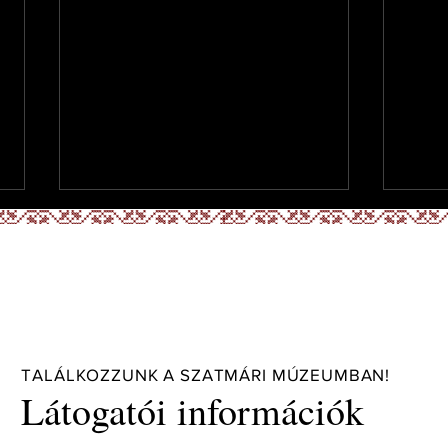
TALÁLKOZZUNK A SZATMÁRI MÚZEUMBAN!
ÉL(E)TEM - Tanka László
"Anyá
Látogatói információk
könyvbemutató
Kiáll