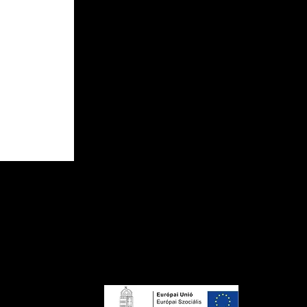
TELEFON
+36 44 502 646
EMAIL
info@szatmarimuzeum.hu