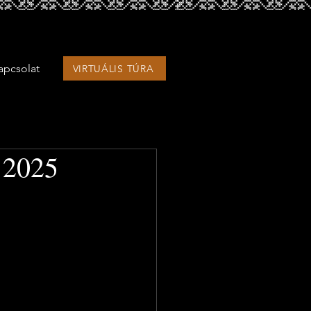
apcsolat
VIRTUÁLIS TÚRA
ő 2025